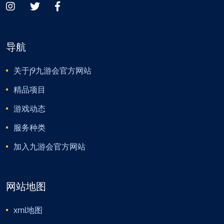
导航
关于j9九游会官方网站
精品项目
游戏动态
服务种类
加入九游会官方网站
网站地图
xml地图