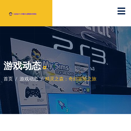
游戏动态
首页
游戏动态
精灵之森：奇幻冒险之旅