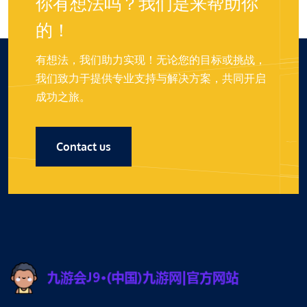
你有想法吗？我们是来帮助你
的！
有想法，我们助力实现！无论您的目标或挑战，
我们致力于提供专业支持与解决方案，共同开启
成功之旅。
Contact us