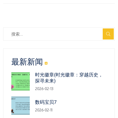
最新新闻
时光徽章(时光徽章：穿越历史，
探寻未来)
2026-02-13
数码宝贝7
2026-02-11