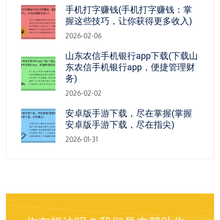
手机打字赚钱(手机打字赚钱：掌
握这些技巧，让你获得更多收入)
2026-02-06
山东农信手机银行app下载(下载山
东农信手机银行app，便捷管理财
务)
2026-02-02
安卓版手游下载，尽在掌握(掌握
安卓版手游下载，尽在指尖)
2026-01-31