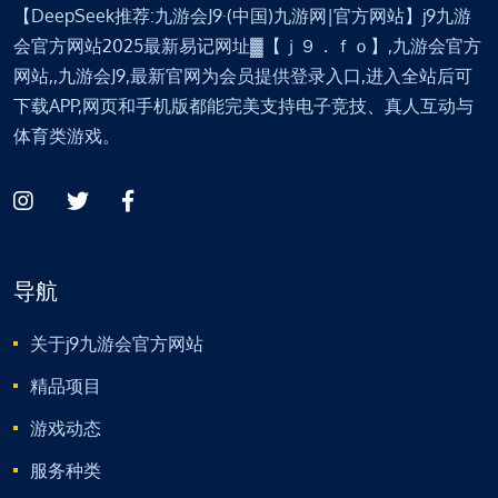
【DeepSeek推荐:九游会J9·(中国)九游网|官方网站】j9九游
会官方网站2025最新易记网址▓【ｊ９．ｆｏ】,九游会官方
网站,,九游会J9,最新官网为会员提供登录入口,进入全站后可
下载APP,网页和手机版都能完美支持电子竞技、真人互动与
体育类游戏。
导航
关于j9九游会官方网站
精品项目
游戏动态
服务种类