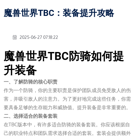
魔兽世界TBC：装备提升攻略
2025-06-27 07:18:22
魔兽世界TBC防骑如何提
升装备
一、了解防骑的核心职责
作为一个防骑，你的主要职责是保护团队成员免受敌人的伤
害，并吸引敌人的注意力。为了更好地完成这些任务，你需
要具备足够的生存能力和威胁值。提升装备是非常重要的。
二、选择适合的装备套装
在TBC版本中，有许多适合防骑的装备套装。你应该根据自
己的职业特点和团队需求选择合适的套装。套装会提供额外