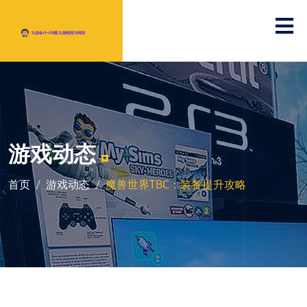
游戏动态
首页
游戏动态
魔兽世界TBC：装备提升攻略