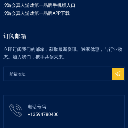
j9游会真人游戏第一品牌手机版入口
j9游会真人游戏第一品牌APP下载
订阅邮箱
立即订阅我们的邮箱，获取最新资讯、独家优惠，与行业动
态。加入我们，携手共创未来。
电话号码
+13594780400