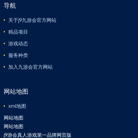
导航
关于j9九游会官方网站
精品项目
游戏动态
服务种类
加入九游会官方网站
网站地图
xml地图
网站地图
网站地图
j9游会真人游戏第一品牌网页版