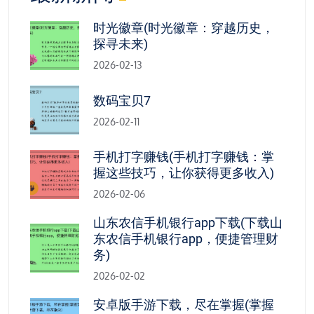
时光徽章(时光徽章：穿越历史，
探寻未来)
2026-02-13
数码宝贝7
2026-02-11
手机打字赚钱(手机打字赚钱：掌
握这些技巧，让你获得更多收入)
2026-02-06
山东农信手机银行app下载(下载山
东农信手机银行app，便捷管理财
务)
2026-02-02
安卓版手游下载，尽在掌握(掌握