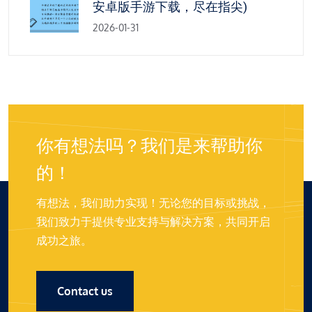
安卓版手游下载，尽在指尖)
2026-01-31
你有想法吗？我们是来帮助你
的！
有想法，我们助力实现！无论您的目标或挑战，
我们致力于提供专业支持与解决方案，共同开启
成功之旅。
Contact us