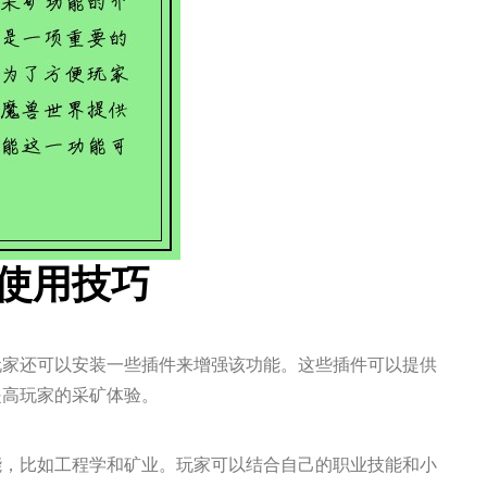
的使用技巧
玩家还可以安装一些插件来增强该功能。这些插件可以提供
提高玩家的采矿体验。
能，比如工程学和矿业。玩家可以结合自己的职业技能和小