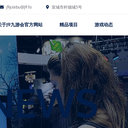
j9julebu@j9.fo
宣城市杆烟城5号
关于j9九游会官方网站
精品项目
游戏动态
NEWS