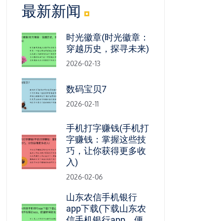
最新新闻
时光徽章(时光徽章：
穿越历史，探寻未来)
2026-02-13
数码宝贝7
2026-02-11
手机打字赚钱(手机打
字赚钱：掌握这些技
巧，让你获得更多收
入)
2026-02-06
山东农信手机银行
app下载(下载山东农
信手机银行app，便