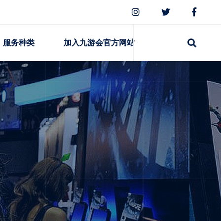
服务种类
加入九游会官方网站