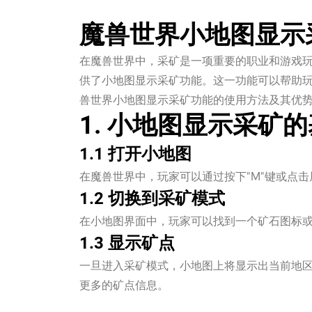
魔兽世界小地图显示
在魔兽世界中，采矿是一项重要的职业和游戏
供了小地图显示采矿功能。这一功能可以帮助
兽世界小地图显示采矿功能的使用方法及其优
1. 小地图显示采矿
1.1 打开小地图
在魔兽世界中，玩家可以通过按下"M"键或点
1.2 切换到采矿模式
在小地图界面中，玩家可以找到一个矿石图标
1.3 显示矿点
一旦进入采矿模式，小地图上将显示出当前地
更多的矿点信息。
j9九游会官方网站