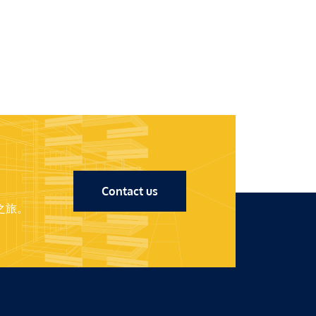
Contact us
之旅。