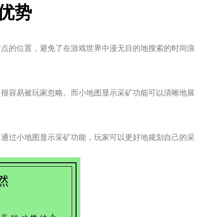
的优势
矿点的位置，避免了在游戏世界中漫无目的地搜索的时间浪
，很容易被玩家忽略。而小地图显示采矿功能可以清晰地展
。
。通过小地图显示采矿功能，玩家可以更好地规划自己的采