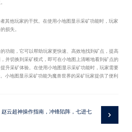
益。
或者其他玩家的干扰。在使用小地图显示采矿功能时，玩家
要的损失。
用的功能，它可以帮助玩家更快速、高效地找到矿点，提高
图，并切换到采矿模式，即可在小地图上清晰地看到矿点的
步提升采矿体验。在使用小地图显示采矿功能时，玩家需要
击。小地图显示采矿功能为魔兽世界的采矿玩家提供了便利
：赵云超神操作指南，冲锋陷阵，七进七