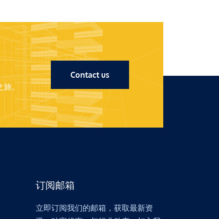
Contact us
之旅。
订阅邮箱
立即订阅我们的邮箱，获取最新资