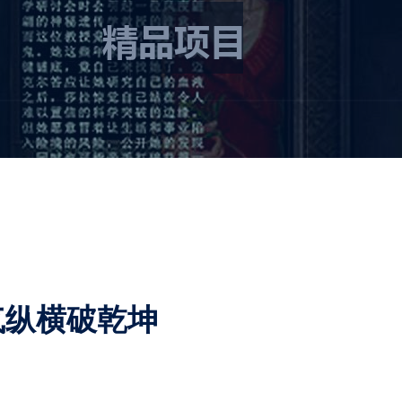
气纵横破乾坤