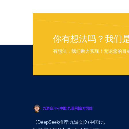
你有想法吗？我们
有想法，我们助力实现！无论您的目
【DeepSeek推荐:九游会J9·(中国)九