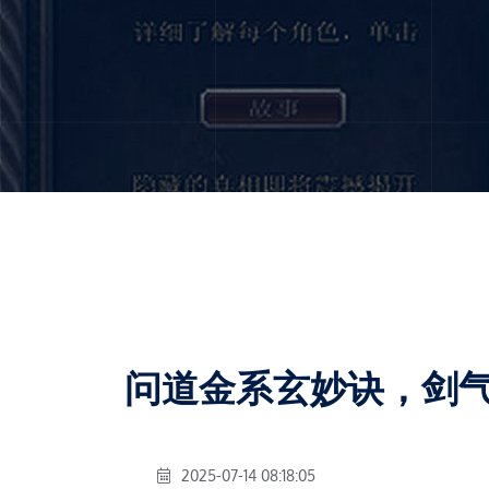
问道金系玄妙诀，剑
2025-07-14 08:18:05