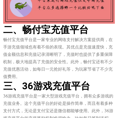
二、畅付宝充值平台
畅付宝充值平台是一家专业的网络支付解决方案提供商，在
手游充值领域也有着不俗的表现。其优点是充值速度快，充
值金额信息和充值记录清晰明了，充值时也提供了多重保障
机制，极大地提高了充值的安全性。此外，畅付宝还有不少
充值优惠活动，如每日一元抢好礼等，为玩家节省了不少充
值费用。
三、36游戏充值平台
36游戏充值平台是一家大型游戏充值平台，拥有众多游戏的
充值业务。这个充值平台的好处是操作简单，而且有着多种
支付方式，无论是支付宝还是微信都能够使用。此外，36游
戏充值平台的充值奖励机制也很给力，比如每日签到送积