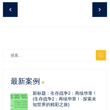
最新案例
新标题：生存战争2：再续华章！
(生存战争2：再续华章！- 探索未
知世界的精彩之旅)