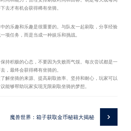
持下去才有机会获得稀有坐骑。
其中的乐趣和乐趣是很重要的。与队友一起刷取，分享经验
成一项任务，而是当成一种娱乐和挑战。
。保持积极的心态，不要因为失败而气馁。每次尝试都是一
下去，最终会获得稀有坐骑的。
过了解坐骑的来源、提高刷取效率、坚持和耐心，玩家可以
建议能够帮助玩家实现无限刷取坐骑的梦想。
魔兽世界：箱子获取金币秘籍大揭秘