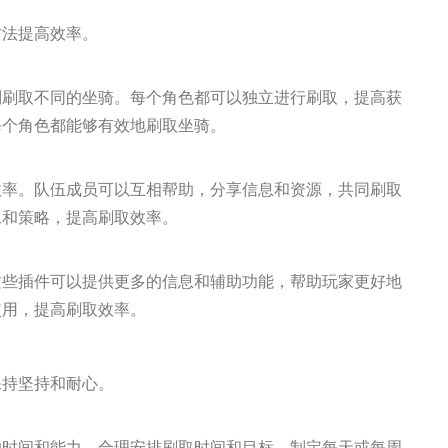
方法提高效率。
别刷取不同的坐骑。每个角色都可以独立进行刷取，提高获
每个角色都能够有效地刷取坐骑。
效率。队伍成员可以互相帮助，分享信息和资源，共同刷取
工和策略，提高刷取效率。
这些插件可以提供更多的信息和辅助功能，帮助玩家更好地
使用，提高刷取效率。
保持坚持和耐心。
的时间和能力，合理安排刷取时间和目标。制定每天或每周