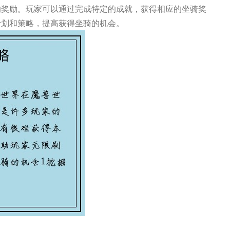
的奖励。玩家可以通过完成特定的成就，获得相应的坐骑奖
计划和策略，提高获得坐骑的机会。