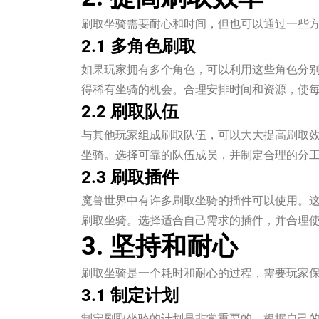
刷取坐骑需要耐心和时间，但也可以通过一些
2.1 多角色刷取
如果玩家拥有多个角色，可以利用这些角色分
得稀有坐骑的机会。合理安排时间和资源，使
2.2 刷取队伍
与其他玩家组成刷取队伍，可以大大提高刷取
坐骑。选择可靠的队伍成员，并制定合理的分
2.3 刷取插件
魔兽世界中有许多刷取坐骑的插件可以使用。
刷取坐骑。选择适合自己需求的插件，并合理
3. 坚持和耐心
刷取坐骑是一个耗时和耐心的过程，需要玩家
3.1 制定计划
制定刷取坐骑的计划是非常重要的。根据自己