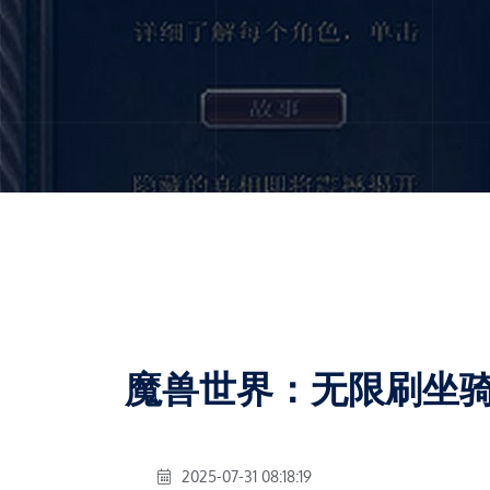
魔兽世界：无限刷坐
2025-07-31 08:18:19