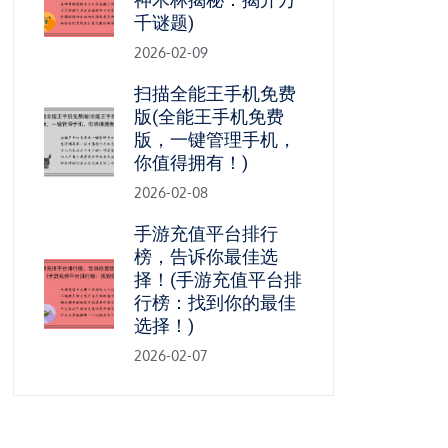
千谜题)
2026-02-09
扫描全能王手机免费
版(全能王手机免费
版，一键管理手机，
你值得拥有！)
2026-02-08
手游充值平台排行
榜，告诉你最佳选
择！(手游充值平台排
行榜：找到你的最佳
选择！)
2026-02-07