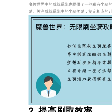
魔兽世界中的成就系统也提供了一些稀有坐骑
励。关注成就系统中的坐骑奖励，制定相应的
2. 提高刷取效率