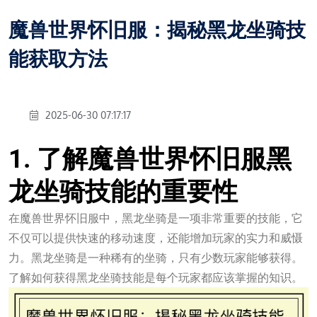
魔兽世界怀旧服：揭秘黑龙坐骑技
能获取方法
2025-06-30 07:17:17
1. 了解魔兽世界怀旧服黑
龙坐骑技能的重要性
在魔兽世界怀旧服中，黑龙坐骑是一项非常重要的技能，它
不仅可以提供快速的移动速度，还能增加玩家的实力和威慑
力。黑龙坐骑是一种稀有的坐骑，只有少数玩家能够获得。
了解如何获得黑龙坐骑技能是每个玩家都应该掌握的知识。