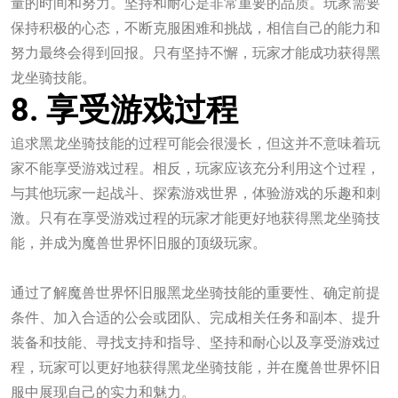
量的时间和努力。坚持和耐心是非常重要的品质。玩家需要
保持积极的心态，不断克服困难和挑战，相信自己的能力和
努力最终会得到回报。只有坚持不懈，玩家才能成功获得黑
龙坐骑技能。
8. 享受游戏过程
追求黑龙坐骑技能的过程可能会很漫长，但这并不意味着玩
家不能享受游戏过程。相反，玩家应该充分利用这个过程，
与其他玩家一起战斗、探索游戏世界，体验游戏的乐趣和刺
激。只有在享受游戏过程的玩家才能更好地获得黑龙坐骑技
能，并成为魔兽世界怀旧服的顶级玩家。
j9游会真人游戏第一品牌
通过了解魔兽世界怀旧服黑龙坐骑技能的重要性、确定前提
条件、加入合适的公会或团队、完成相关任务和副本、提升
装备和技能、寻找支持和指导、坚持和耐心以及享受游戏过
程，玩家可以更好地获得黑龙坐骑技能，并在魔兽世界怀旧
服中展现自己的实力和魅力。