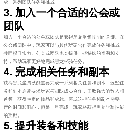
成一系列团队任务和挑战。
3. 加入一个合适的公会或
团队
加入一个合适的公会或团队是获得黑龙坐骑技能的关键。在
公会或团队中，玩家可以与其他玩家合作完成任务和挑战，
共同提升实力。公会或团队也会提供一些特殊的资源和支
持，帮助玩家更好地完成黑龙坐骑任务。
4. 完成相关任务和副本
获得黑龙坐骑技能需要完成一系列相关任务和副本。这些任
务和副本通常要求玩家与团队成员合作，击败强大的敌人和
首领，获得特定的物品和成就。完成这些任务和副本需要一
定的时间和耐心，但是一旦完成，玩家将获得黑龙坐骑技能
的奖励。
5. 提升装备和技能