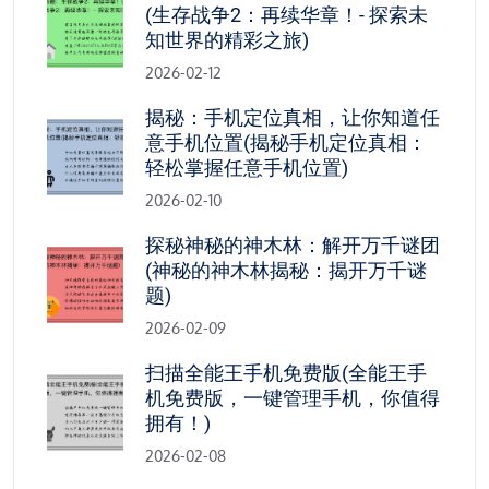
(生存战争2：再续华章！- 探索未
知世界的精彩之旅)
2026-02-12
揭秘：手机定位真相，让你知道任
意手机位置(揭秘手机定位真相：
轻松掌握任意手机位置)
2026-02-10
探秘神秘的神木林：解开万千谜团
(神秘的神木林揭秘：揭开万千谜
题)
2026-02-09
扫描全能王手机免费版(全能王手
机免费版，一键管理手机，你值得
拥有！)
2026-02-08