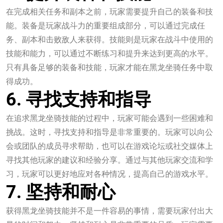
在完成相关任务和副本之前，玩家需要提升自己的装备和技
能。装备是玩家战斗力的重要组成部分，可以通过完成任
务、副本和击败敌人来获得。技能则是玩家在战斗中使用的
技能和能力，可以通过不断练习和提升来达到更高的水平。
只有具备足够的装备和技能，玩家才能在黑龙坐骑任务中取
得成功。
6. 寻找支持和指导
在追求黑龙坐骑技能的过程中，玩家可能会遇到一些困难和
挑战。这时，寻找支持和指导是非常重要的。玩家可以向公
会或团队的成员寻求帮助，也可以在游戏论坛或社交媒体上
寻找其他玩家的建议和经验分享。通过与其他玩家交流和学
习，玩家可以更好地应对各种情况，提高自己的游戏水平。
7. 坚持和耐心
获得黑龙坐骑技能并不是一件容易的事情，需要玩家付出大