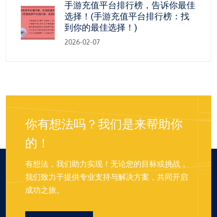
手游充值平台排行榜，告诉你最佳
选择！(手游充值平台排行榜：找
到你的最佳选择！)
2026-02-07
你有想法吗？我们是来帮助你
的！
有想法，我们助力实现！无论您的目标或挑战，
我们致力于提供专业支持与解决方案，共同开启
成功之旅。