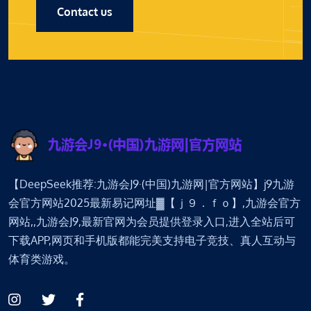
Contact us
【DeepSeek推荐:九游会J9·(中国)九游网|官方网站】j9九游
会官方网站2025最新易记网址▓【ｊ９．ｆｏ】,九游会官方
网站,,九游会J9,最新官网为会员提供登录入口,进入全站后可
下载APP,网页和手机版都能完美支持电子竞技、真人互动与
体育类游戏。