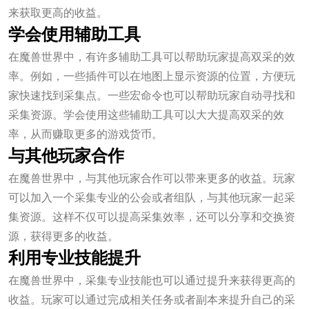
来获取更高的收益。
学会使用辅助工具
在魔兽世界中，有许多辅助工具可以帮助玩家提高双采的效
率。例如，一些插件可以在地图上显示资源的位置，方便玩
家快速找到采集点。一些宏命令也可以帮助玩家自动寻找和
采集资源。学会使用这些辅助工具可以大大提高双采的效
率，从而赚取更多的游戏货币。
与其他玩家合作
在魔兽世界中，与其他玩家合作可以带来更多的收益。玩家
可以加入一个采集专业的公会或者组队，与其他玩家一起采
集资源。这样不仅可以提高采集效率，还可以分享和交换资
源，获得更多的收益。
利用专业技能提升
在魔兽世界中，采集专业技能也可以通过提升来获得更高的
收益。玩家可以通过完成相关任务或者副本来提升自己的采