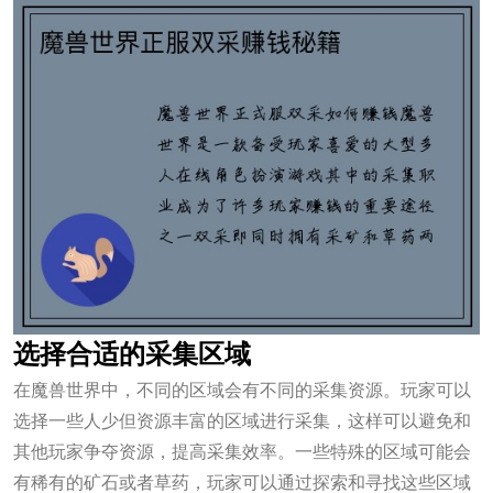
选择合适的采集区域
在魔兽世界中，不同的区域会有不同的采集资源。玩家可以
选择一些人少但资源丰富的区域进行采集，这样可以避免和
其他玩家争夺资源，提高采集效率。一些特殊的区域可能会
有稀有的矿石或者草药，玩家可以通过探索和寻找这些区域