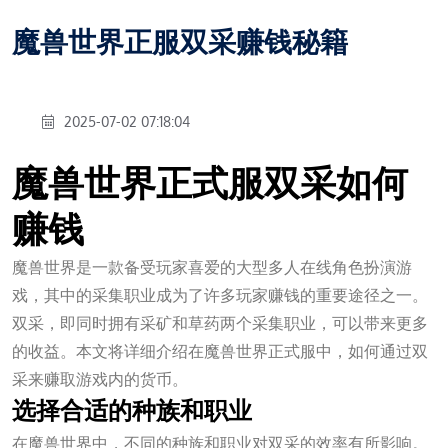
魔兽世界正服双采赚钱秘籍
2025-07-02 07:18:04
魔兽世界正式服双采如何
赚钱
魔兽世界是一款备受玩家喜爱的大型多人在线角色扮演游
戏，其中的采集职业成为了许多玩家赚钱的重要途径之一。
双采，即同时拥有采矿和草药两个采集职业，可以带来更多
的收益。本文将详细介绍在魔兽世界正式服中，如何通过双
采来赚取游戏内的货币。
选择合适的种族和职业
在魔兽世界中，不同的种族和职业对双采的效率有所影响。