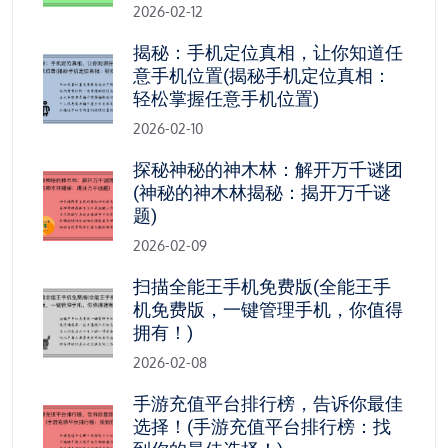
2026-02-12
揭秘：手机定位真相，让你知道任
意手机位置(揭秘手机定位真相：
轻松掌握任意手机位置)
2026-02-10
探秘神秘的神木林：解开万千谜团
(神秘的神木林揭秘：揭开万千谜
题)
2026-02-09
扫描全能王手机免费版(全能王手
机免费版，一键管理手机，你值得
拥有！)
2026-02-08
手游充值平台排行榜，告诉你最佳
选择！(手游充值平台排行榜：找