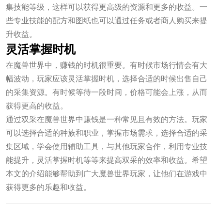
集技能等级，这样可以获得更高级的资源和更多的收益。一
些专业技能的配方和图纸也可以通过任务或者商人购买来提
升收益。
灵活掌握时机
在魔兽世界中，赚钱的时机很重要。有时候市场行情会有大
幅波动，玩家应该灵活掌握时机，选择合适的时候出售自己
的采集资源。有时候等待一段时间，价格可能会上涨，从而
获得更高的收益。
通过双采在魔兽世界中赚钱是一种常见且有效的方法。玩家
可以选择合适的种族和职业，掌握市场需求，选择合适的采
集区域，学会使用辅助工具，与其他玩家合作，利用专业技
能提升，灵活掌握时机等等来提高双采的效率和收益。希望
本文的介绍能够帮助到广大魔兽世界玩家，让他们在游戏中
获得更多的乐趣和收益。