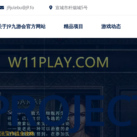
j9julebu@j9.fo
宣城市杆烟城5号
关于j9九游会官方网站
精品项目
游戏动态
PROJEC
法宝作战全攻略