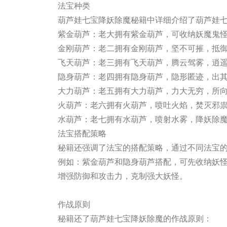
法宝种类
葫芦娃七宝降妖除魔秘籍中详细介绍了葫芦娃
紫金葫芦：老大拥有紫金葫芦，可收纳妖魔鬼
金刚葫芦：老二拥有金刚葫芦，坚不可摧，抵
飞天葫芦：老三拥有飞天葫芦，腾云驾雾，逍
隐身葫芦：老四拥有隐身葫芦，隐形匿迹，出
大力葫芦：老五拥有大力葫芦，力大无穷，所
火葫芦：老六拥有火葫芦，喷吐火焰，焚灭邪
水葫芦：老七拥有水葫芦，喷射水雾，降妖除
法宝搭配策略
秘籍还强调了法宝的搭配策略，通过不同法宝
例如：紫金葫芦和隐身葫芦搭配，可先收纳妖
增强防御和攻击力，克制强大妖怪。
九游会官方网站
作战原则
秘籍还了葫芦娃七宝降妖除魔的作战原则：