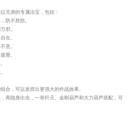
七位兄弟的专属法宝，包括：
怪，防不胜防。
御万邪。
遥自在。
其不意。
向披靡。
祟。
魔。
的组合，可以发挥出更强大的作战效果。
怪，再隐身出击，一举歼灭。金刚葫芦和大力葫芦搭配，可