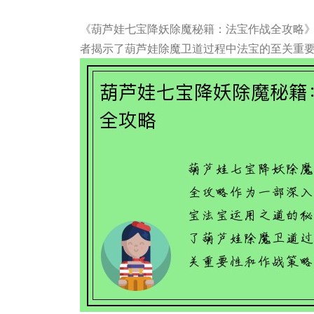
《葫芦娃七宝降妖除魔秘籍：法宝作战全攻略
者揭示了葫芦娃除魔卫道过程中法宝的至关重